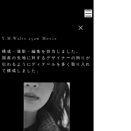
Intersection inc.
Y.M.Walts 25aw Movie
​構成・撮影・編集を担当しました。
​国産の生地に対するデザイナーの拘りが
伝わるよう​​にディテールを多く取り入れ
て構成しました。